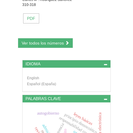
310-318
PDF
Ver todos los números
IDIOMA
English
Español (España)
PALABRAS CLAVE
autogobierno
leyes básicas
principio democrático
firma electrónica
responsabilidad contable
sentencia