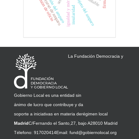
admisión del amparo
revisión de oficio
igualdad y mérito
recurso de amparo
objeto del amparo
insularidad
La Fundación Democracia y
Gobierno Local es una entidad sin
ánimo de lucro que contribuye y da
soporte a iniciativas en materia de
régimen local
Madrid
C/Fernando el Santo,27, bajo A
28010 Madrid
Télefono: 917020414
Email:
fund@gobiernolocal.org