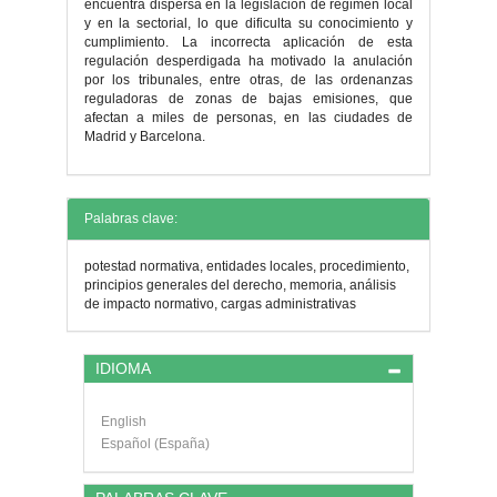
encuentra dispersa en la legislación de régimen local
y en la sectorial, lo que dificulta su conocimiento y
cumplimiento. La incorrecta aplicación de esta
regulación desperdigada ha motivado la anulación
por los tribunales, entre otras, de las ordenanzas
reguladoras de zonas de bajas emisiones, que
afectan a miles de personas, en las ciudades de
Madrid y Barcelona.
Detalles
Palabras clave:
del
potestad normativa, entidades locales, procedimiento,
artículo
principios generales del derecho, memoria, análisis
de impacto normativo, cargas administrativas
IDIOMA
English
Español (España)