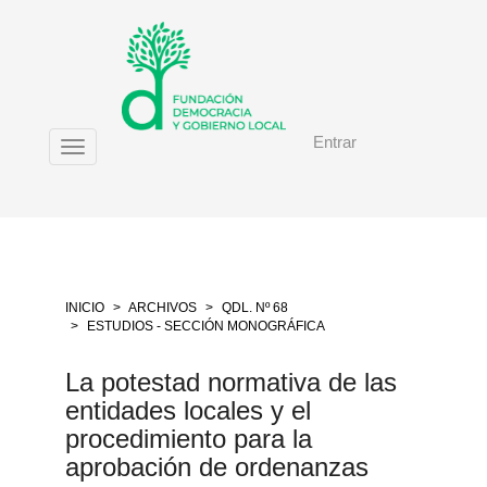
Salto
rápido
al
contenido
de
la
Entrar
página
Toggle
Navegación
navigation
principal
Contenido
principal
Barra
lateral
INICIO
ARCHIVOS
QDL. Nº 68
ESTUDIOS - SECCIÓN MONOGRÁFICA
La potestad normativa de las
entidades locales y el
procedimiento para la
aprobación de ordenanzas