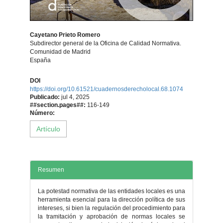
Cayetano Prieto Romero
Subdirector general de la Oficina de Calidad Normativa.
Comunidad de Madrid
España
Contenido
DOI
https://doi.org/10.61521/cuadernosderecholocal.68.1074
principal
Publicado:
jul 4, 2025
##section.pages##:
116-149
del
Número:
Artículo
artículo
Resumen
La potestad normativa de las entidades locales es una
herramienta esencial para la dirección política de sus
intereses, si bien la regulación del procedimiento para
la tramitación y aprobación de normas locales se