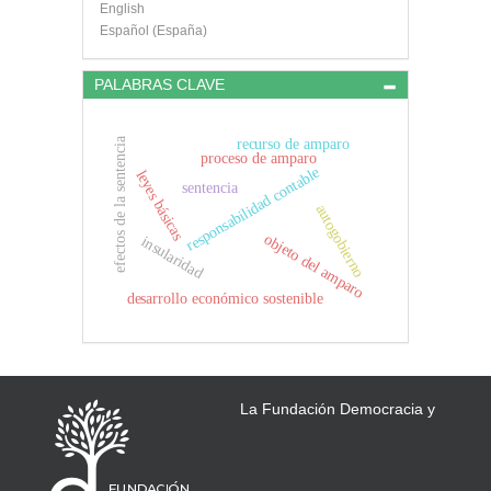
English
Español (España)
PALABRAS CLAVE
recurso de amparo
efectos de la sentencia
proceso de amparo
responsabilidad contable
leyes básicas
sentencia
autogobierno
objeto del amparo
insularidad
desarrollo económico sostenible
La Fundación Democracia y