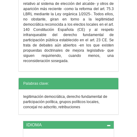
relativo al sistema de elección del alcalde- y otros de
aparición más reciente -como la reforma del art. 75.3
LBRL mediante la Ley orgánica 1/2025-. Todos ellos,
no obstante, giran en torno a la legitimidad
democrática reconocida a los electos locales en el art.
140 Constitución Española (CE) y al respeto
infranqueable del derecho fundamental de
participación pública establecido en el art. 23 CE. Se
trata de debates aún abiertos -en los que existen
propuestas doctrinales de mejora legislativa- que
siguen requiriendo, cuando menos, una
reconsideración sosegada.
Detalles
Palabras clave:
del
legitimación democrática, derecho fundamental de
artículo
participación política, grupos políticos locales,
concejal no adscrito, retribuciones
IDIOMA