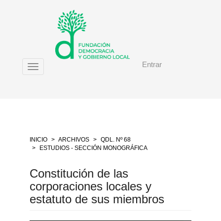
Salto
rápido
al
contenido
de
la
Entrar
página
Toggle
Navegación
navigation
principal
Contenido
principal
Barra
lateral
INICIO
ARCHIVOS
QDL. Nº 68
ESTUDIOS - SECCIÓN MONOGRÁFICA
Constitución de las
corporaciones locales y
estatuto de sus miembros