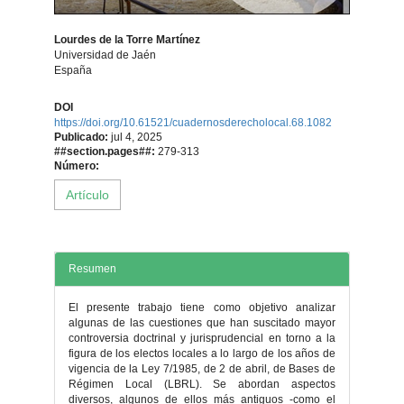
Lourdes de la Torre Martínez
Universidad de Jaén
España
Contenido
DOI
https://doi.org/10.61521/cuadernosderecholocal.68.1082
principal
Publicado:
jul 4, 2025
##section.pages##:
279-313
del
Número:
Artículo
artículo
Resumen
El presente trabajo tiene como objetivo analizar
algunas de las cuestiones que han suscitado mayor
controversia doctrinal y jurisprudencial en torno a la
figura de los electos locales a lo largo de los años de
vigencia de la Ley 7/1985, de 2 de abril, de Bases de
Régimen Local (LBRL). Se abordan aspectos
diversos, algunos de ellos más antiguos -como el