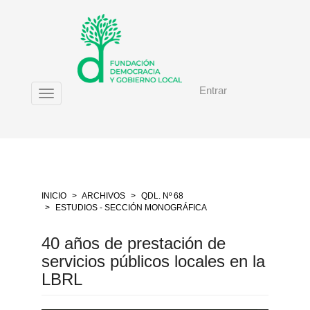
Salto
rápido
al
contenido
de
la
Entrar
página
Toggle
Navegación
navigation
principal
Contenido
principal
Barra
lateral
INICIO
ARCHIVOS
QDL. Nº 68
ESTUDIOS - SECCIÓN MONOGRÁFICA
40 años de prestación de
servicios públicos locales en la
LBRL