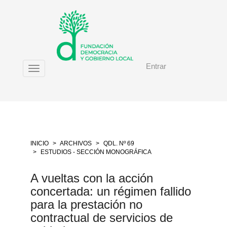
Salto
rápido
al
contenido
de
la
Entrar
página
Toggle
Navegación
navigation
principal
Contenido
principal
Barra
lateral
INICIO
ARCHIVOS
QDL. Nº 69
ESTUDIOS - SECCIÓN MONOGRÁFICA
A vueltas con la acción
concertada: un régimen fallido
para la prestación no
contractual de servicios de