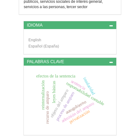
artículo
públicos, servicios sociales de interés general,
servicios a las personas, tercer sector
IDIOMA
English
Español (España)
PALABRAS CLAVE
efectos de la sentencia
insularidad
sentencia
reinternalización
responsabilidad contable
leyes básicas
objeto del amparo
proceso de amparo
recurso de amparo
autogobierno
admisión del amparo
privatización