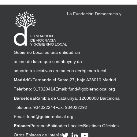
La Fundación Democracia y
Gobierno Local es una entidad sin
ánimo de lucro que contribuye y da
soporte a iniciativas en materia de
régimen local
Madrid
C/Fernando el Santo,27, bajo A
28010 Madrid
Télefono: 917020414
Email:
fund@gobiernolocal.org
Barcelona
Rambla de Catalunya, 126
08008 Barcelona
Télefono: 934022244
Fax: 934022292
Email:
fund@gobiernolocal.org
Enlaces
Patronos
Entidades Locales
Boletines Oficiales
Otros Enlaces de Interés