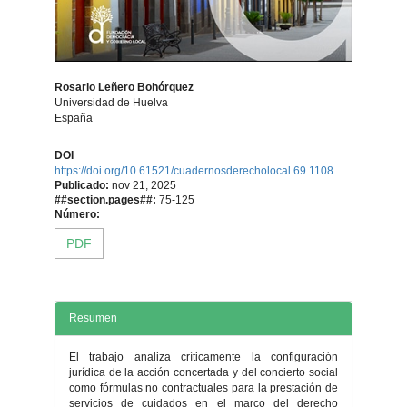
Rosario Leñero Bohórquez
Universidad de Huelva
España
Contenido
DOI
https://doi.org/10.61521/cuadernosderecholocal.69.1108
principal
Publicado:
nov 21, 2025
##section.pages##:
75-125
del
Número:
PDF
artículo
Resumen
El trabajo analiza críticamente la configuración
jurídica de la acción concertada y del concierto social
como fórmulas no contractuales para la prestación de
servicios de cuidados en el marco del derecho