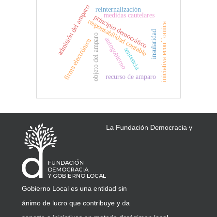
admisión del amparo
reinternalización
medidas cautelares
principio democrático
responsabilidad contable
iniciativa econ´´omica
insularidad
objeto del amparo
autogobierno
firma electrónica
sentencia
recurso de amparo
La Fundación Democracia y
Gobierno Local es una entidad sin
ánimo de lucro que contribuye y da