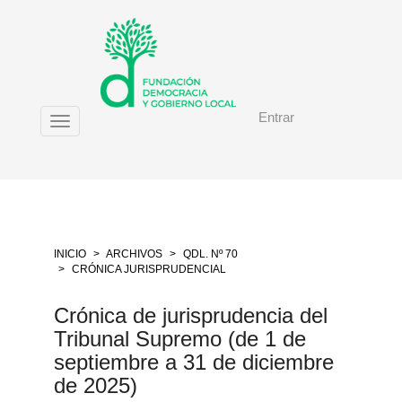
Salto
rápido
al
contenido
de
la
Entrar
página
Toggle
Navegación
navigation
principal
Contenido
principal
Barra
lateral
INICIO
ARCHIVOS
QDL. Nº 70
CRÓNICA JURISPRUDENCIAL
Crónica de jurisprudencia del
Tribunal Supremo (de 1 de
septiembre a 31 de diciembre
de 2025)