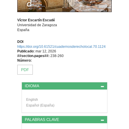
Víctor Escartín Escudé
Universidad de Zaragoza
España
Contenido
DOI
https://doi.org/10.61521/cuadernosderecholocal.70.1124
principal
Publicado:
mar 12, 2026
##section.pages##:
238-260
del
Número:
PDF
artículo
Detalles
IDIOMA
del
English
artículo
Español (España)
PALABRAS CLAVE