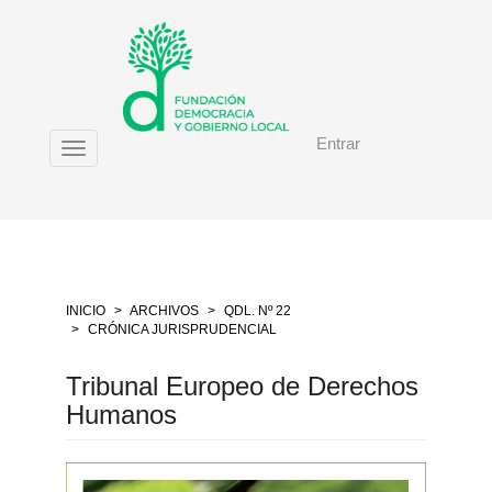
Salto
rápido
al
contenido
de
la
Entrar
página
Toggle
Navegación
navigation
principal
Contenido
principal
Barra
lateral
INICIO
ARCHIVOS
QDL. Nº 22
CRÓNICA JURISPRUDENCIAL
Tribunal Europeo de Derechos
Humanos
Barra