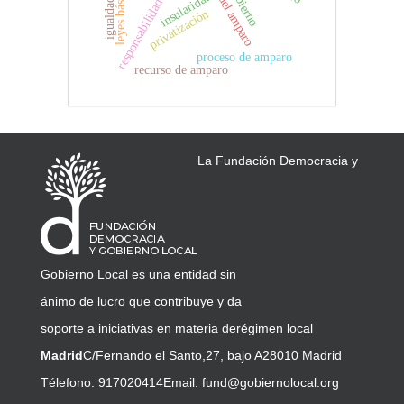
responsabilidad contable
objeto del amparo
leyes básicas
insularidad
privatización
proceso de amparo
recurso de amparo
La Fundación Democracia y
Gobierno Local es una entidad sin
ánimo de lucro que contribuye y da
soporte a iniciativas en materia de
régimen local
Madrid
C/Fernando el Santo,27, bajo A
28010 Madrid
Télefono: 917020414
Email:
fund@gobiernolocal.org