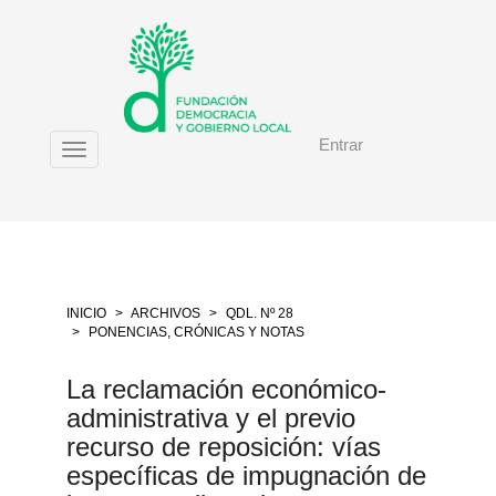
Salto
rápido
al
contenido
de
la
Entrar
página
Toggle
Navegación
navigation
principal
Contenido
principal
Barra
lateral
INICIO
ARCHIVOS
QDL. Nº 28
PONENCIAS, CRÓNICAS Y NOTAS
La reclamación económico-
administrativa y el previo
recurso de reposición: vías
específicas de impugnación de