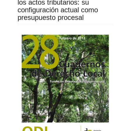
los actos tributarios: su
configuración actual como
presupuesto procesal
Barra
lateral
del
artículo