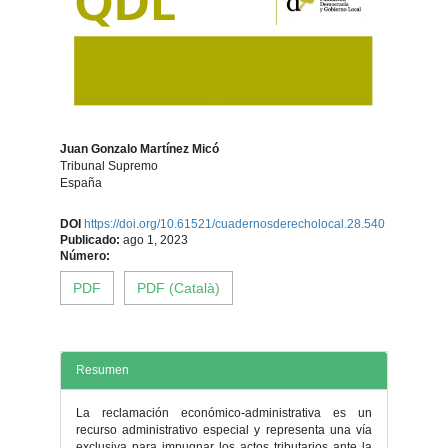
Juan Gonzalo Martínez Micó
Tribunal Supremo
España
Contenido
DOI
https://doi.org/10.61521/cuadernosderecholocal.28.540
Publicado:
ago 1, 2023
principal
Número:
PDF
PDF (Català)
del
artículo
Resumen
La reclamación económico-administrativa es un
recurso administrativo especial y representa una vía
exclusiva para impugnar los actos tributarios ante la