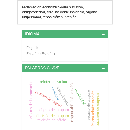
del
reclamación económico-administrativa,
artículo
obligatoriedad, filtro, no doble instancia, órgano
unipersonal, reposición: supresión
IDIOMA
English
Español (España)
PALABRAS CLAVE
reinternalización
responsabilidad contable
efectos de la sentencia
autogobierno
sentencia
insularidad
proceso de amparo
recurso de amparo
buena administración
sucesión de empresa
objeto del amparo
admisión del amparo
revisión de oficio