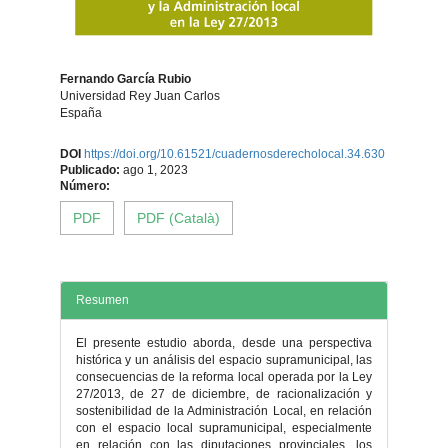
Fernando García Rubio
Universidad Rey Juan Carlos
España
Contenido
DOI
https://doi.org/10.61521/cuadernosderecholocal.34.630
Publicado:
ago 1, 2023
principal
Número:
PDF
PDF (Català)
del
artículo
Resumen
El presente estudio aborda, desde una perspectiva
histórica y un análisis del espacio supramunicipal, las
consecuencias de la reforma local operada por la Ley
27/2013, de 27 de diciembre, de racionalización y
sostenibilidad de la Administración Local, en relación
con el espacio local supramunicipal, especialmente
en relación con las diputaciones provinciales, los