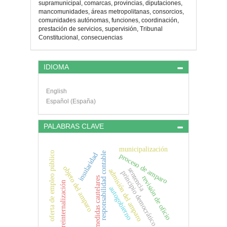
artículo
supramunicipal, comarcas, provincias, diputaciones,
mancomunidades, áreas metropolitanas, consorcios,
comunidades autónomas, funciones, coordinación,
prestación de servicios, supervisión, Tribunal
Constitucional, consecuencias
IDIOMA
English
Español (España)
PALABRAS CLAVE
municipalización
oferta de empleo público
responsabilidad contable
insularidad
proceso de amparo
objeto del amparo
sentencia
admisión del amparo
principio democrático
revisión de oficio
medidas cautelares
reinternalización
autogobierno