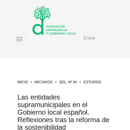
Salto
rápido
al
contenido
de
la
Entrar
página
Toggle
Navegación
navigation
principal
Contenido
principal
Barra
lateral
INICIO
ARCHIVOS
QDL. Nº 34
ESTUDIOS
Las entidades
supramunicipales en el
Gobierno local español.
Reflexiones tras la reforma de
la sostenibilidad