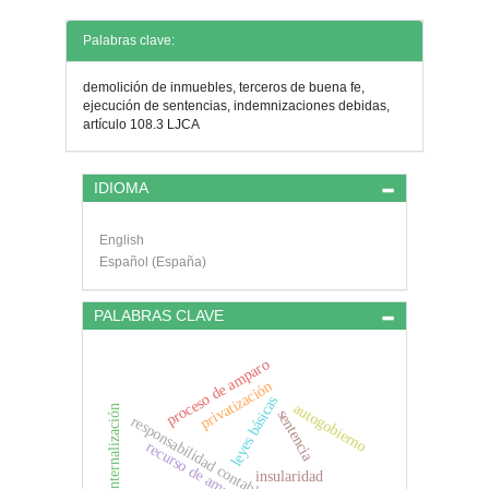
Detalles
Palabras clave:
del
demolición de inmuebles, terceros de buena fe,
artículo
ejecución de sentencias, indemnizaciones debidas,
artículo 108.3 LJCA
IDIOMA
English
Español (España)
PALABRAS CLAVE
proceso de amparo
privatización
leyes básicas
autogobierno
reinternalización
sentencia
responsabilidad contable
recurso de amparo
insularidad