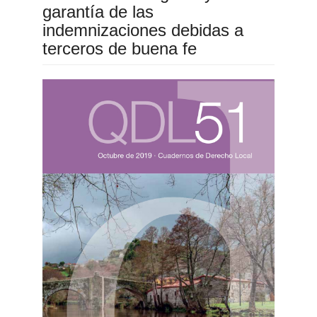
garantía de las
indemnizaciones debidas a
terceros de buena fe
Barra
lateral
del
artículo