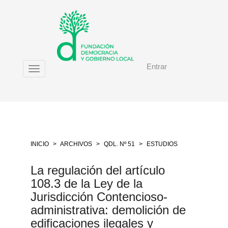
Salto
rápido
al
contenido
de
la
Entrar
página
Toggle
Navegación
navigation
principal
Contenido
principal
Barra
lateral
INICIO
ARCHIVOS
QDL. Nº 51
ESTUDIOS
La regulación del artículo
108.3 de la Ley de la
Jurisdicción Contencioso-
administrativa: demolición de
edificaciones ilegales y