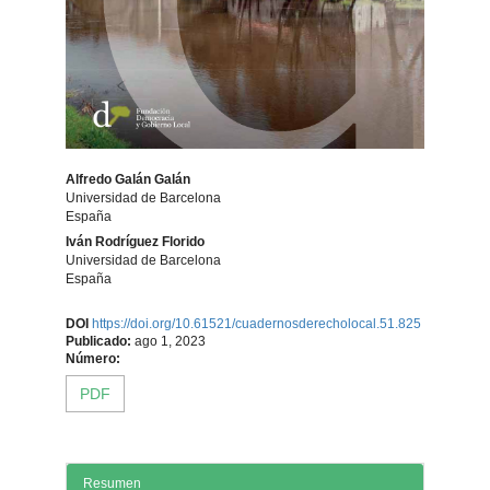
Alfredo Galán Galán
Universidad de Barcelona
España
Iván Rodríguez Florido
Universidad de Barcelona
España
Contenido
DOI
https://doi.org/10.61521/cuadernosderecholocal.51.825
Publicado:
ago 1, 2023
principal
Número:
PDF
del
artículo
Resumen