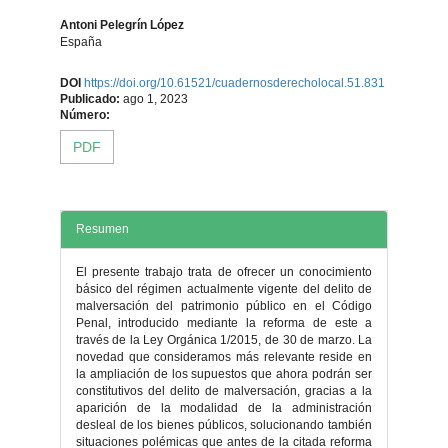
Antoni Pelegrín López
España
Contenido
DOI
https://doi.org/10.61521/cuadernosderecholocal.51.831
Publicado:
ago 1, 2023
principal
Número:
PDF
del
artículo
Resumen
El presente trabajo trata de ofrecer un conocimiento
básico del régimen actualmente vigente del delito de
malversación del patrimonio público en el Código
Penal, introducido mediante la reforma de este a
través de la Ley Orgánica 1/2015, de 30 de marzo. La
novedad que consideramos más relevante reside en
la ampliación de los supuestos que ahora podrán ser
constitutivos del delito de malversación, gracias a la
aparición de la modalidad de la administración
desleal de los bienes públicos, solucionando también
situaciones polémicas que antes de la citada reforma