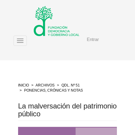
Salto
rápido
al
contenido
de
la
Entrar
página
Toggle
Navegación
navigation
principal
Contenido
principal
Barra
lateral
INICIO
ARCHIVOS
QDL. Nº 51
PONENCIAS, CRÓNICAS Y NOTAS
La malversación del patrimonio
público
Barra