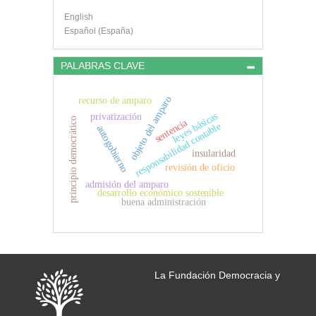
English
Español (España)
PALABRAS CLAVE
objeto del amparo
recurso de amparo
leyes básicas
privatización
principio democrático
sentencia
responsabilidad contable
autogobierno
insularidad
revisión de oficio
admisión del amparo
desarrollo económico sostenible
buena administración
La Fundación Democracia y