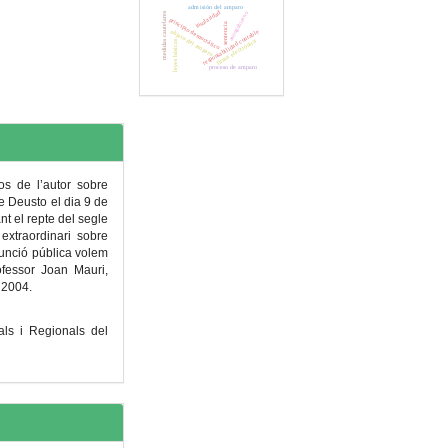
admisión del amparo
insularidad
medidas cautelares
autogobierno
principio democrático
sentencia
objeto del amparo
responsabilidad contable
firma electrónica
leyes básicas
proceso de amparo
tos de l’autor sobre
e Deusto el dia 9 de
t el repte del segle
extraordinari sobre
 funció pública volem
ofessor Joan Mauri,
e 2004.
s i Regionals del