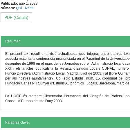
Contenido
Publicado:
ago 1, 2023
principal
Número:
QDL. Nº 55
PDF (Català)
del
artículo
Resumen
El present text recull una visió actualitzada que integra, entre d’altres tex
aquesta matèria, la conferència pronunciada en el Paranimf de la Universitat d
desembre de 1998 en el marc de les Jornades sobre l’Administració local davan
XXI, i els articles publicats a la Revista d’Estudis Locals CUNAL, número 
Funció Directiva i Administració Local, Madrid, juliol de 2003, i al llibre Quina
per als nostres ajuntaments?, Col⋅leció Estudis, núm. 15, coordinat pel pr
Fundació Carles Pi i Sunyer d’Estudis Autonòmics i Locals, Barcelona, març d
La UDITE és membre Observador Permanent del Congrés de Poders Local
Consell d’Europa des de l’any 2003.
Detalles
Palabras clave: