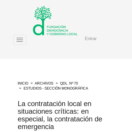
Salto
rápido
al
contenido
de
la
Entrar
página
Toggle
Navegación
navigation
principal
Contenido
principal
Barra
lateral
INICIO
ARCHIVOS
QDL. Nº 70
ESTUDIOS - SECCIÓN MONOGRÁFICA
La contratación local en
situaciones críticas: en
especial, la contratación de
emergencia