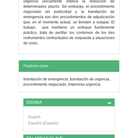
urgencia únicamente implica la reducción de
determinados plazos. Sin embargo, el procedimiento
negociado sin publicidad y la tramitación de
emergencia son dos procedimientos de adjudicación
que, en el momento actual, se tienden a solapar. El
trabajo, que mantiene un enfoque fuertemente
práctico, trata de perfilar los contornos de los tres
instrumentos contractuales de respuesta a situaciones
de crisis.
Detalles
Palabras clave:
del
tramitación de emergencia, tramitación de urgencia,
artículo
procedimiento negociado, imperiosa urgencia
IDIOMA
English
Español (España)