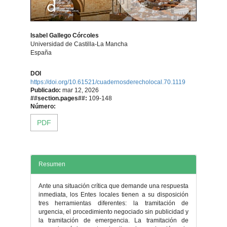
Isabel Gallego Córcoles
Universidad de Castilla-La Mancha
España
Contenido
DOI
https://doi.org/10.61521/cuadernosderecholocal.70.1119
principal
Publicado:
mar 12, 2026
##section.pages##:
109-148
del
Número:
PDF
artículo
Resumen
Ante una situación crítica que demande una respuesta
inmediata, los Entes locales tienen a su disposición
tres herramientas diferentes: la tramitación de
urgencia, el procedimiento negociado sin publicidad y
la tramitación de emergencia. La tramitación de