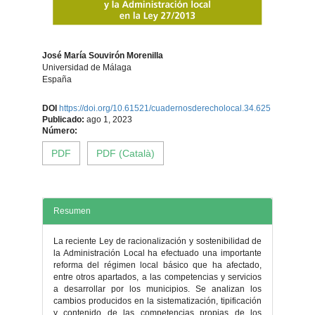
José María Souvirón Morenilla
Universidad de Málaga
España
Contenido
DOI
https://doi.org/10.61521/cuadernosderecholocal.34.625
Publicado:
ago 1, 2023
principal
Número:
PDF
PDF (Català)
del
artículo
Resumen
La reciente Ley de racionalización y sostenibilidad de
la Administración Local ha efectuado una importante
reforma del régimen local básico que ha afectado,
entre otros apartados, a las competencias y servicios
a desarrollar por los municipios. Se analizan los
cambios producidos en la sistematización, tipificación
y contenido de las competencias propias de los