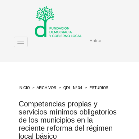
Salto
rápido
al
contenido
de
la
Entrar
página
Toggle
Navegación
navigation
principal
Contenido
principal
Barra
lateral
INICIO
ARCHIVOS
QDL. Nº 34
ESTUDIOS
Competencias propias y
servicios mínimos obligatorios
de los municipios en la
reciente reforma del régimen
local básico