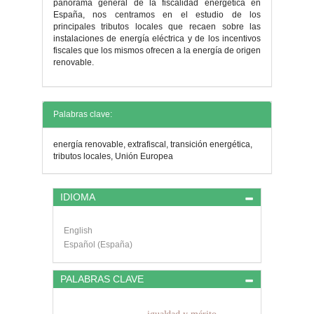
panorama general de la fiscalidad energética en
España, nos centramos en el estudio de los
principales tributos locales que recaen sobre las
instalaciones de energía eléctrica y de los incentivos
fiscales que los mismos ofrecen a la energía de origen
renovable.
Detalles
Palabras clave:
del
energía renovable, extrafiscal, transición energética,
artículo
tributos locales, Unión Europea
IDIOMA
English
Español (España)
PALABRAS CLAVE
igualdad y mérito