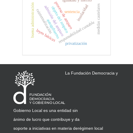
proceso de amparo
buena administración
medidas cautelares
insularidad
admisión del amparo
objeto del amparo
reinternalización
sentencia
autogobierno
responsabilidad contable
leyes básicas
privatización
La Fundación Democracia y
Gobierno Local es una entidad sin
ánimo de lucro que contribuye y da
soporte a iniciativas en materia de
régimen local