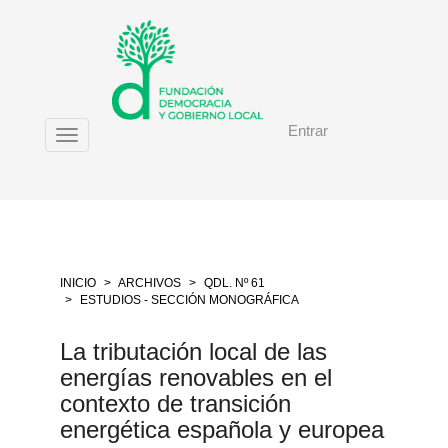
Salto
rápido
al
contenido
de
la
Entrar
página
Toggle
Navegación
navigation
principal
Contenido
principal
Barra
lateral
INICIO
ARCHIVOS
QDL. Nº 61
ESTUDIOS - SECCIÓN MONOGRÁFICA
La tributación local de las
energías renovables en el
contexto de transición
energética española y europea