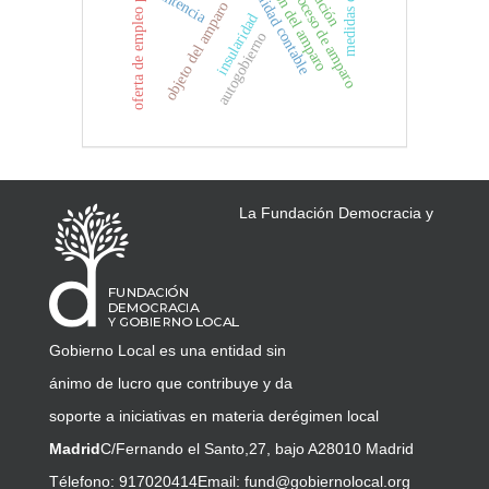
responsabilidad contable
admisión del amparo
oferta de empleo público
proceso de amparo
sentencia
objeto del amparo
insularidad
autogobierno
La Fundación Democracia y
Gobierno Local es una entidad sin
ánimo de lucro que contribuye y da
soporte a iniciativas en materia de
régimen local
Madrid
C/Fernando el Santo,27, bajo A
28010 Madrid
Télefono: 917020414
Email:
fund@gobiernolocal.org