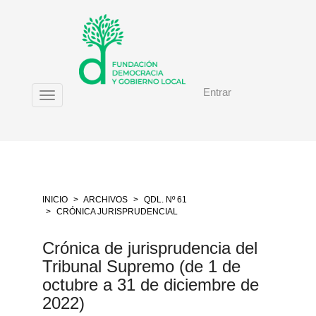
Salto
rápido
al
contenido
de
la
Entrar
página
Toggle
Navegación
navigation
principal
Contenido
principal
Barra
lateral
INICIO
ARCHIVOS
QDL. Nº 61
CRÓNICA JURISPRUDENCIAL
Crónica de jurisprudencia del
Tribunal Supremo (de 1 de
octubre a 31 de diciembre de
2022)