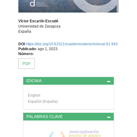
Víctor Escartín Escudé
Universidad de Zaragoza
España
Contenido
DOI
https://doi.org/10.61521/cuadernosderecholocal.61.943
Publicado:
ago 1, 2023
principal
Número:
PDF
del
artículo
Detalles
IDIOMA
del
English
artículo
Español (España)
PALABRAS CLAVE
municipalización
proceso de amparo