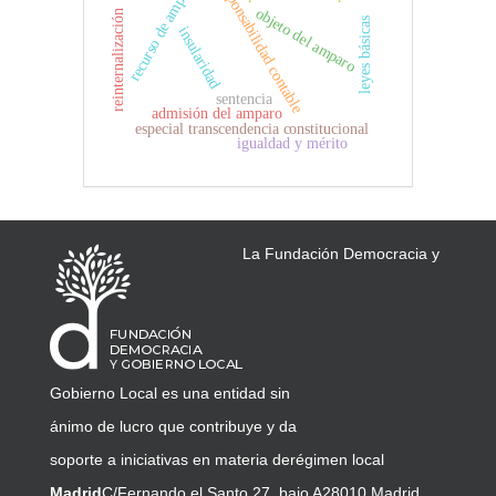
responsabilidad contable
recurso de amparo
objeto del amparo
reinternalización
leyes básicas
insularidad
sentencia
admisión del amparo
especial transcendencia constitucional
igualdad y mérito
La Fundación Democracia y
Gobierno Local es una entidad sin
ánimo de lucro que contribuye y da
soporte a iniciativas en materia de
régimen local
Madrid
C/Fernando el Santo,27, bajo A
28010 Madrid