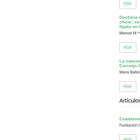
PDF
Doctrina 
oficio: c
fijada en
Manuel M.ª 
PDF
La natura
Consejo C
Maria Balles
PDF
Artículo
Cuaderno
Fundación 
PDF