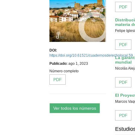
PDF
Distribuc
materia d
Felipe Igle
PDF
DOI:
https://doi.org/10.61521/cuadernosderecholocal.59
La garant
mundial
Publicado:
ago 1, 2023
Nicolás Ale
Número completo
PDF
PDF
El Proyec
Marcos Vaqu
Ver todos los números
PDF
Estudio