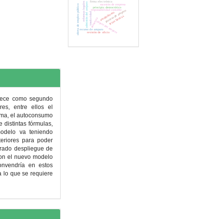
firma electrónica
reformas legales
admisión del amparo
sucesión de empresa
oferta de empleo público
principio democrático
responsabilidad contable
proceso de amparo
autogobierno
insularidad
leyes básicas
sentencia
objeto del amparo
recurso de amparo
revisión de oficio
ablece como segundo
es, entre ellos el
rma, el autoconsumo
 distintas fórmulas,
odelo va teniendo
teriores para poder
erado despliegue de
con el nuevo modelo
onvendría en estos
 lo que se requiere