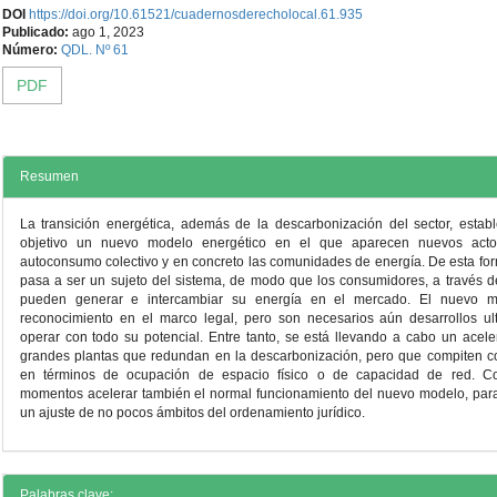
Contenido
DOI
https://doi.org/10.61521/cuadernosderecholocal.61.935
Publicado:
ago 1, 2023
principal
Número:
QDL. Nº 61
PDF
del
artículo
Resumen
La transición energética, además de la descarbonización del sector, est
objetivo un nuevo modelo energético en el que aparecen nuevos actor
autoconsumo colectivo y en concreto las comunidades de energía. De esta fo
pasa a ser un sujeto del sistema, de modo que los consumidores, a través de
pueden generar e intercambiar su energía en el mercado. El nuevo m
reconocimiento en el marco legal, pero son necesarios aún desarrollos ul
operar con todo su potencial. Entre tanto, se está llevando a cabo un acel
grandes plantas que redundan en la descarbonización, pero que compiten 
en términos de ocupación de espacio físico o de capacidad de red. C
momentos acelerar también el normal funcionamiento del nuevo modelo, para
un ajuste de no pocos ámbitos del ordenamiento jurídico.
Detalles
Palabras clave: