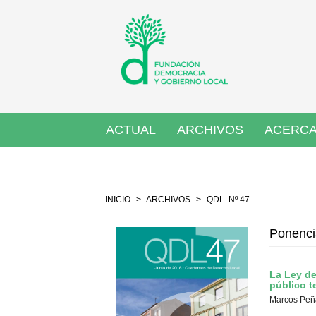
Salto
rápido
al
contenido
de
la
página
Navegación
principal
ACTUAL
ARCHIVOS
ACERCA
Contenido
principal
Barra
lateral
INICIO
ARCHIVOS
QDL. Nº 47
Ponenci
La Ley de
público t
Marcos Peñ