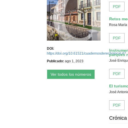
PDF
Retos med
Rosa María 
PDF
DOI:
Instrumen
https://doi.org/10.61521/cuadernosderecholocal.47
parques n
José Enriqu
Publicado:
ago 1, 2023
PDF
Ver todos los números
El turism
José Antoni
PDF
Crónica 