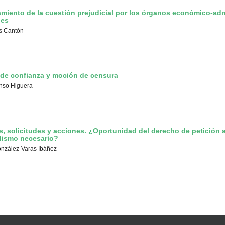
amiento de la cuestión prejudicial por los órganos económico-adm
les
s Cantón
de confianza y moción de censura
nso Higuera
s, solicitudes y acciones. ¿Oportunidad del derecho de petición a
lismo necesario?
nzález-Varas Ibáñez