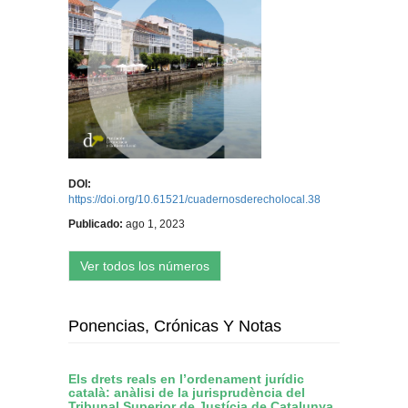
DOI:
https://doi.org/10.61521/cuadernosderecholocal.38
Publicado:
ago 1, 2023
Ver todos los números
Ponencias, Crónicas Y Notas
Els drets reals en l’ordenament jurídic
català: anàlisi de la jurisprudència del
Tribunal Superior de Justícia de Catalunya,