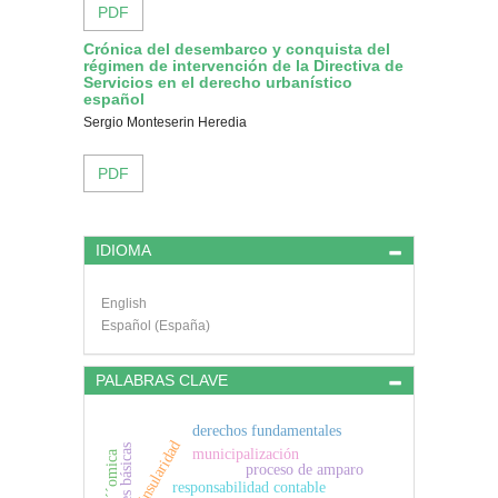
PDF
Crónica del desembarco y conquista del
régimen de intervención de la Directiva de
Servicios en el derecho urbanístico
español
Sergio Monteserin Heredia
PDF
IDIOMA
English
Español (España)
PALABRAS CLAVE
derechos fundamentales
insularidad
leyes básicas
municipalización
proceso de amparo
responsabilidad contable