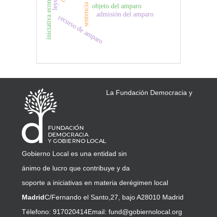
iniciativa econ´´omica
sentencia
objeto del amparo
admisión del amparo
recurso de amparo
La Fundación Democracia y
Gobierno Local es una entidad sin
ánimo de lucro que contribuye y da
soporte a iniciativas en materia de
régimen local
Madrid
C/Fernando el Santo,27, bajo A
28010 Madrid
Télefono: 917020414
Email:
fund@gobiernolocal.org