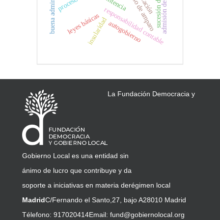
buena administración
admisión del amparo
recurso de amparo
sentencia
responsabilidad contable
leyes básicas
insularidad
autogobierno
La Fundación Democracia y
Gobierno Local es una entidad sin
ánimo de lucro que contribuye y da
soporte a iniciativas en materia de
régimen local
Madrid
C/Fernando el Santo,27, bajo A
28010 Madrid
Télefono: 917020414
Email:
fund@gobiernolocal.org